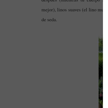
mejor), linos suaves (el lino muy
de seda.