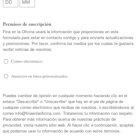
 grueso a algunas les provoca picazón), y ciertas opcion