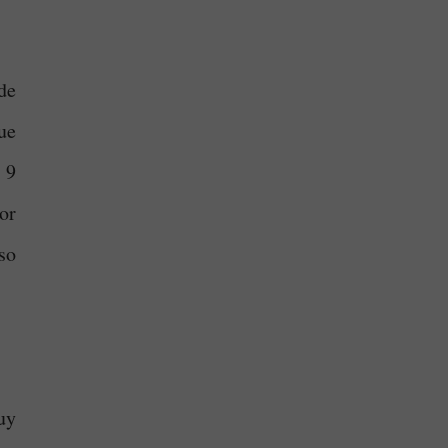
de
ue
 9
or
so
uy