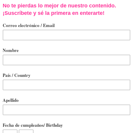
ardar el live en video, así que prometí hacerles 
 El resultado fueron varias páginas, y ahora con foto
rtes para ustedes. Aquí les va:
fue de cuestiones básicas a tener en cuenta al vest
or telas frescas, que respiren y te permitan hacer fren
ocan los cambios hormonales durante esta etapa y a
 reajusta). Tejidos como algodón (a mayor porcentaj