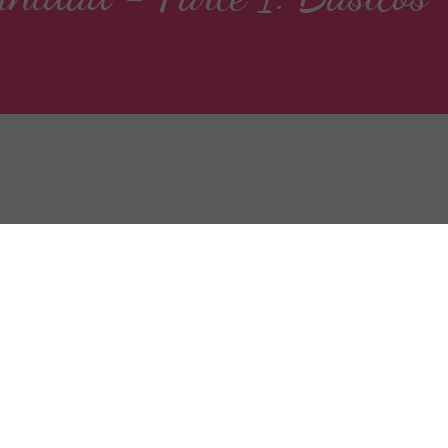
Instagram
un
LIVE junto a la diseñadora, periodista
rónica Lora*
. Verónica y yo somos amigas desde ha
s que Vero es madre de dos hermosas niñas, así que qui
ra compartir sus recomendaciones para las madres q
su estilo.