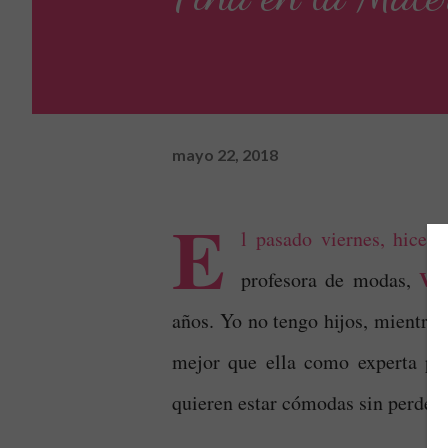
mayo 22, 2018
E
l pasado viernes, hice 
Ve
profesora de modas,
años. Yo no tengo hijos, mientra
mejor que ella como experta pa
quieren estar cómodas sin perder 