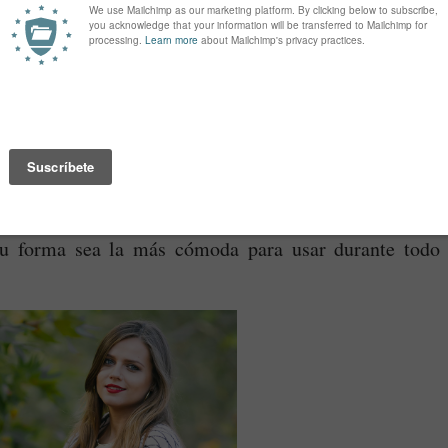
 una razón por la cual las blusas corte imperio son las 
 vestidos que ajustan justo debajo del busto, anchando 
 su forma sea la más cómoda para usar durante todo 