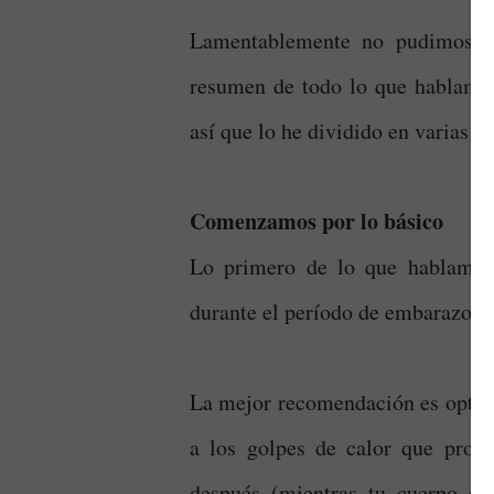
Lamentablemente no pudimos gu
resumen de todo lo que hablamos.
así que lo he dividido en varias pa
Comenzamos por lo básico
Lo primero de lo que hablamos 
durante el período de embarazo.
La mejor recomendación es optar p
a los golpes de calor que prov
después (mientras tu cuerpo se