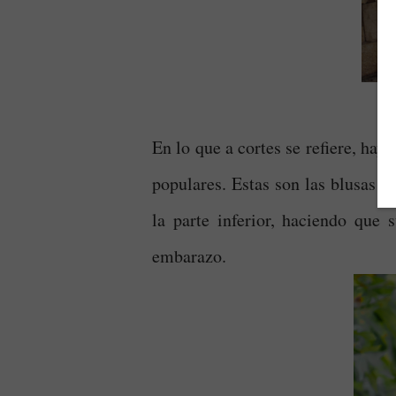
En lo que a cortes se refiere, hay
populares. Estas son las blusas o
la parte inferior, haciendo que
embarazo.