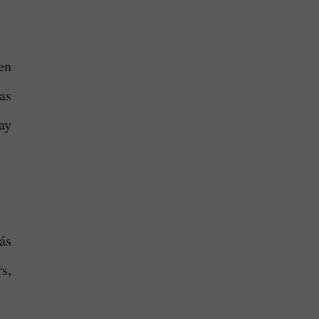
en
as
ay
ás
s,