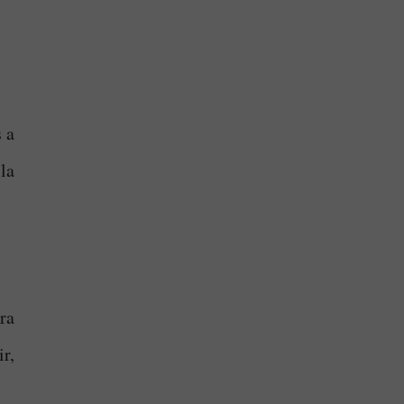
 a
la
ra
r,