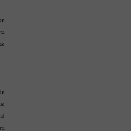
en
ta
ee
sin
ue
al
ra