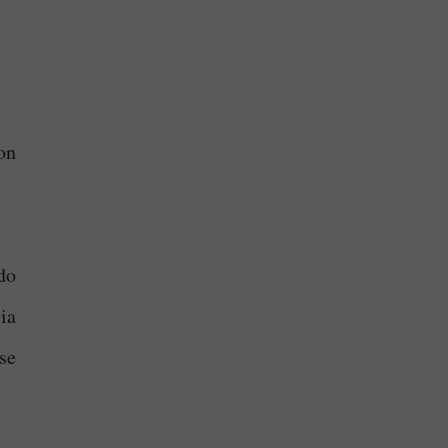
on
do
ia
 se