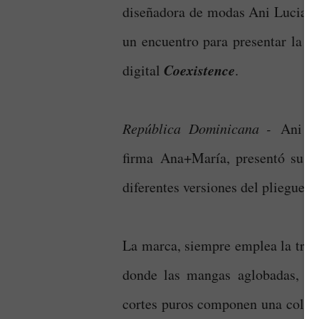
diseñadora de modas Ani Lucia de
un encuentro para presentar la 
Coexistence
digital
.
República Dominicana -
Ani Lu
firma
Ana+María, presentó su nu
diferentes versiones del pliegue
La marca, siempre emplea la tran
donde las mangas aglobadas, los
cortes puros componen una colecc