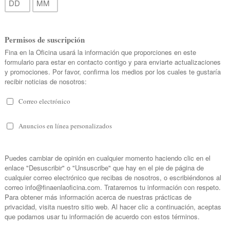
 Cordero y la artista plástica Laura Franco, organizar
blusas ANA+María
nueva colección de
y la serie de ar
cía de Cordero, directora creativa y ejecutiva de 
eva colección de blusas Plicare 2017, inspirada en l
 como herramienta de diseño y composición.
sparencia y la opacidad como único contraste cromátic
 mangones triplicados, los detalles geométricos y l
ión de piezas singulares que identifican a cada mujer 